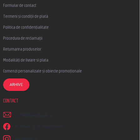
Formular de contact
Termeni și condiții de plată
Politica de confidențialitate
Procedura de reclamații
Returnarea produselor
Modalități de livrare si plata
Comenzi personalizate și obiecte promoționale
ARHIVE
CONTACT
scrieti
@
earplugs.ro
Suntem și pe Facebook!
earplugs.ro