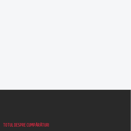
S
u
b
s
o
l
TOTUL DESPRE CUMPĂRĂTURI