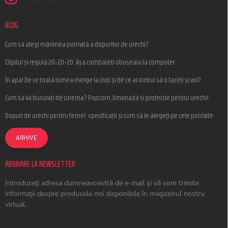
BLOG
Cum să alegi mărimea potrivită a dopurilor de urechi?
Clipitul și regula 20-20-20: Așa combateți oboseala la computer
În apă! De ce toată lumea merge la înot și de ce ar trebui să o faceți și voi?
Cum să vă bucurați de cinema? Popcorn, limonadă și protecție pentru urechi!
Dopuri de urechi pentru femei: specificații și cum să le alegeți pe cele potrivite
ARHIVE
ABONARE LA NEWSLETTER
Introduceţi adresa dumneavoastră de e-mail şi vă vom trimite
informaţii despre produsele noi disponibile în magazinul nostru
virtual.