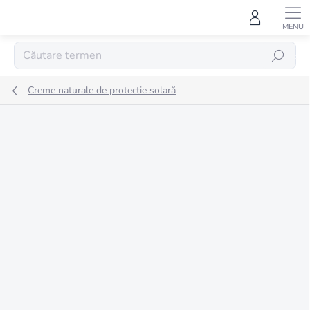
Treci
la
conținut
CĂUTARE
Creme naturale de protectie solară