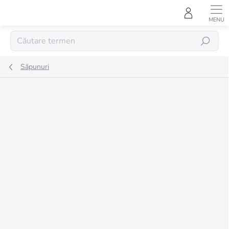
Treci
la
conținut
CĂUTARE
Săpunuri