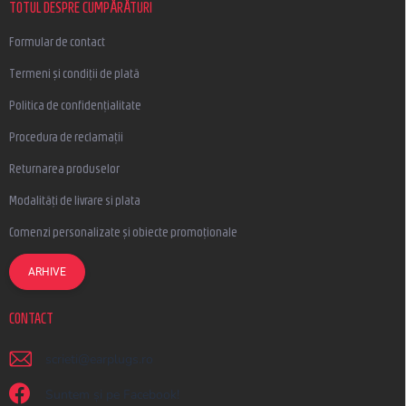
l
TOTUL DESPRE CUMPĂRĂTURI
Formular de contact
Termeni și condiții de plată
Politica de confidențialitate
Procedura de reclamații
Returnarea produselor
Modalități de livrare si plata
Comenzi personalizate și obiecte promoționale
ARHIVE
CONTACT
scrieti
@
earplugs.ro
Suntem și pe Facebook!