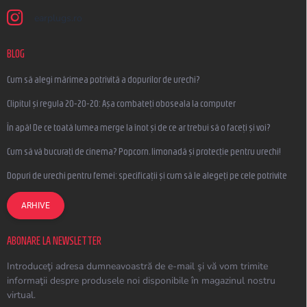
earplugs.ro
BLOG
Cum să alegi mărimea potrivită a dopurilor de urechi?
Clipitul și regula 20-20-20: Așa combateți oboseala la computer
În apă! De ce toată lumea merge la înot și de ce ar trebui să o faceți și voi?
Cum să vă bucurați de cinema? Popcorn, limonadă și protecție pentru urechi!
Dopuri de urechi pentru femei: specificații și cum să le alegeți pe cele potrivite
ARHIVE
ABONARE LA NEWSLETTER
Introduceţi adresa dumneavoastră de e-mail şi vă vom trimite
informaţii despre produsele noi disponibile în magazinul nostru
virtual.