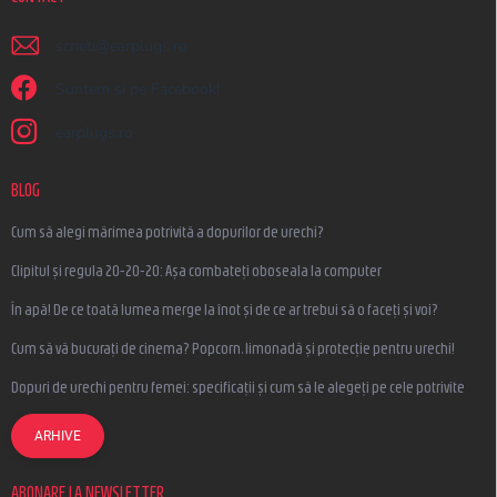
scrieti
@
earplugs.ro
Suntem și pe Facebook!
earplugs.ro
BLOG
Cum să alegi mărimea potrivită a dopurilor de urechi?
Clipitul și regula 20-20-20: Așa combateți oboseala la computer
În apă! De ce toată lumea merge la înot și de ce ar trebui să o faceți și voi?
Cum să vă bucurați de cinema? Popcorn, limonadă și protecție pentru urechi!
Dopuri de urechi pentru femei: specificații și cum să le alegeți pe cele potrivite
ARHIVE
ABONARE LA NEWSLETTER