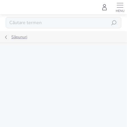
Treci
la
conținut
CĂUTARE
Săpunuri