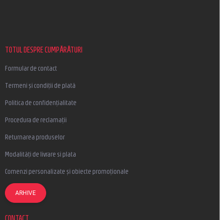
u
b
s
o
l
TOTUL DESPRE CUMPĂRĂTURI
Formular de contact
Termeni și condiții de plată
Politica de confidențialitate
Procedura de reclamații
Returnarea produselor
Modalități de livrare si plata
Comenzi personalizate și obiecte promoționale
ARHIVE
CONTACT