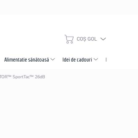
COŞ GOL
COŞ
DE
CUMPĂRĂTURI
Alimentatie sănătoasă
Idei de cadouri
Promotii
N
ELTOR™ SportTac™ 26dB