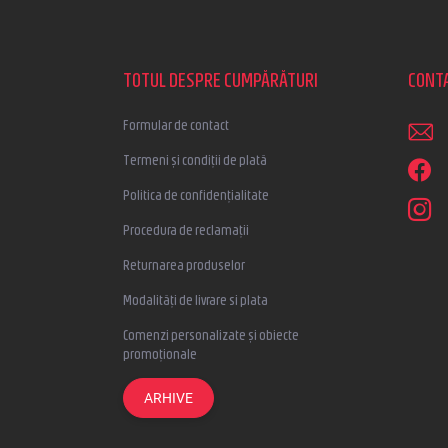
S
u
b
s
TOTUL DESPRE CUMPĂRĂTURI
CONT
o
l
Formular de contact
Termeni și condiții de plată
Politica de confidențialitate
Procedura de reclamații
Returnarea produselor
Modalități de livrare si plata
Comenzi personalizate și obiecte
promoționale
ARHIVE