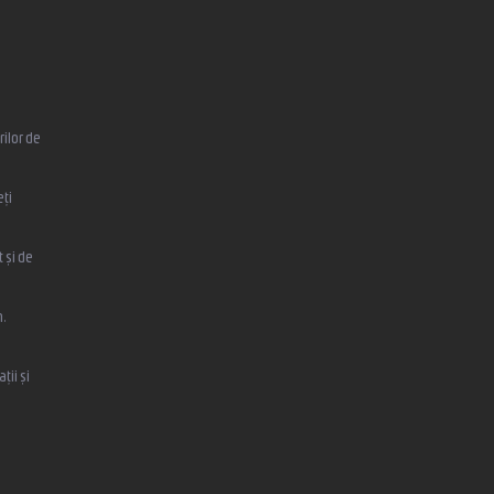
ilor de
eți
 și de
,
ții și