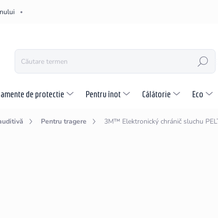
nului
CĂUTARE
pamente de protectie
Pentru înot
Călătorie
Eco
auditivă
Pentru tragere
3M™ Elektronický chránič sluchu P