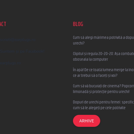
ACT
BLOG
Cum să alegi mărimea potrivită a dopur
scrieti
@
earplugs.ro
urechi?
Suntem și pe Facebook!
Clipitul și regula 20-20-20: Așa combat
oboseala la computer
earplugs.ro
În apă! De ce toată lumea merge la înot
ce ar trebui să o faceți și voi?
Cum să vă bucurați de cinema? Popcorn
limonadă și protecție pentru urechi!
Dopuri de urechi pentru femei: specifica
cum să le alegeți pe cele potrivite
ARHIVE