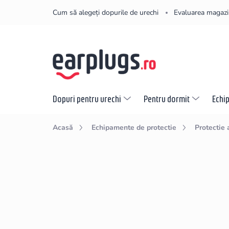
Treci
Cum să alegeți dopurile de urechi
Evaluarea magazi
la
conținut
Dopuri pentru urechi
Pentru dormit
Echi
Acasă
Echipamente de protectie
Protectie 