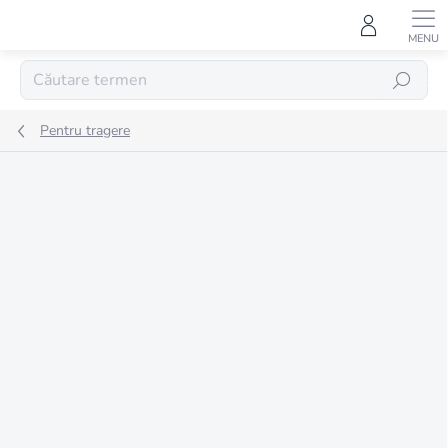
Treci
la
conținut
CĂUTARE
Pentru tragere