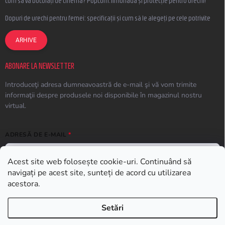
Cum să vă bucurați de cinema? Popcorn, limonadă și protecție pentru urechi!
Dopuri de urechi pentru femei: specificații și cum să le alegeți pe cele potrivite
ARHIVE
ABONARE LA NEWSLETTER
Introduceţi adresa dumneavoastră de e-mail şi vă vom trimite
informaţii despre produsele noi disponibile în magazinul nostru
virtual.
ADRESĂ DE E-MAIL
Acest site web folosește cookie-uri. Continuând să
navigați pe acest site, sunteți de acord cu utilizarea
ABONARE
acestora.
Setări