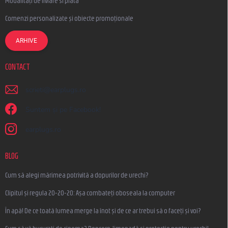
Modalități de livrare si plata
Comenzi personalizate și obiecte promoționale
ARHIVE
CONTACT
scrieti
@
earplugs.ro
Suntem și pe Facebook!
earplugs.ro
BLOG
Cum să alegi mărimea potrivită a dopurilor de urechi?
Clipitul și regula 20-20-20: Așa combateți oboseala la computer
În apă! De ce toată lumea merge la înot și de ce ar trebui să o faceți și voi?