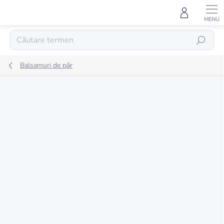
Treci
la
conținut
CĂUTARE
Balsamuri de păr