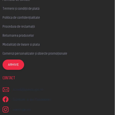
Termeni și condiții de plată
Politica de confidențialitate
Procedura de reclamații
Returnarea produselor
Modalități de livrare si plata
Comenzi personalizate și obiecte promoționale
ARHIVE
CONTACT
scrieti
@
earplugs.ro
Suntem și pe Facebook!
earplugs.ro