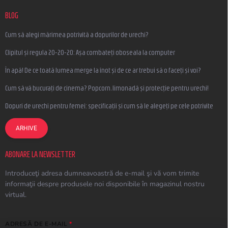
BLOG
Cum să alegi mărimea potrivită a dopurilor de urechi?
Clipitul și regula 20-20-20: Așa combateți oboseala la computer
În apă! De ce toată lumea merge la înot și de ce ar trebui să o faceți și voi?
Cum să vă bucurați de cinema? Popcorn, limonadă și protecție pentru urechi!
Dopuri de urechi pentru femei: specificații și cum să le alegeți pe cele potrivite
ARHIVE
ABONARE LA NEWSLETTER
Introduceţi adresa dumneavoastră de e-mail şi vă vom trimite
informaţii despre produsele noi disponibile în magazinul nostru
virtual.
ADRESĂ DE E-MAIL