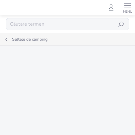
Treci
la
conținut
CĂUTARE
Saltele de camping