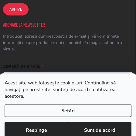
ARHIVE
ABONARE LA NEWSLETTER
Introduceţi adresa dumneavoastră de e-mail şi vă vom trimite
informaţii despre produsele noi disponibile în magazinul nostru
virtual.
ADRESĂ DE E-MAIL
Acest site web folosește cookie-uri. Continuând să
navigați pe acest site, sunteți de acord cu utilizarea
ABONARE
acestora.
Setări
Drepturi de autor 2026
Earplugs.ro
. Toate drepturile rezervate.
Respinge
Sunt de acord