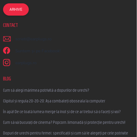
ARHIVE
CONTACT
scrieti
@
earplugs.ro
Suntem și pe Facebook!
earplugs.ro
BLOG
Cum să alegi mărimea potrivită a dopurilor de urechi?
Clipitul și regula 20-20-20: Așa combateți oboseala la computer
În apă! De ce toată lumea merge la înot și de ce ar trebui să o faceți și voi?
Cum să vă bucurați de cinema? Popcorn, limonadă și protecție pentru urechi!
Dopuri de urechi pentru femei: specificații și cum să le alegeți pe cele potrivite