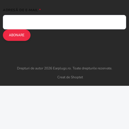
ADRESĂ DE E-MAIL
ABONARE
Drepturi de autor 2026
Earplugs.ro
. Toate drepturile rezervate.
Creat de Shoptet