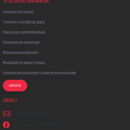
l
TOTUL DESPRE CUMPĂRĂTURI
Formular de contact
Termeni și condiții de plată
Politica de confidențialitate
Procedura de reclamații
Returnarea produselor
Modalități de livrare si plata
Comenzi personalizate și obiecte promoționale
ARHIVE
CONTACT
scrieti
@
earplugs.ro
Suntem și pe Facebook!