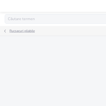
Treci
la
conținut
Rucsacuri pliabile