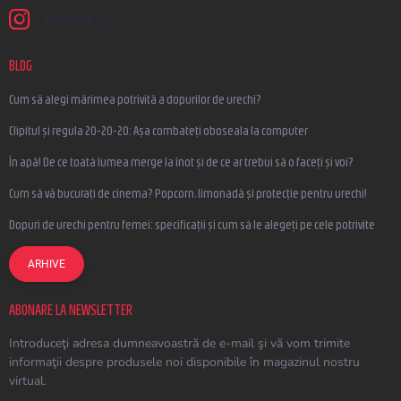
earplugs.ro
BLOG
Cum să alegi mărimea potrivită a dopurilor de urechi?
Clipitul și regula 20-20-20: Așa combateți oboseala la computer
În apă! De ce toată lumea merge la înot și de ce ar trebui să o faceți și voi?
Cum să vă bucurați de cinema? Popcorn, limonadă și protecție pentru urechi!
Dopuri de urechi pentru femei: specificații și cum să le alegeți pe cele potrivite
ARHIVE
ABONARE LA NEWSLETTER
Introduceţi adresa dumneavoastră de e-mail şi vă vom trimite
informaţii despre produsele noi disponibile în magazinul nostru
virtual.