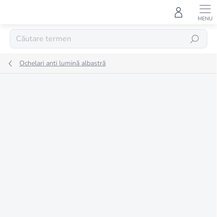
Treci
la
conținut
CĂUTARE
Ochelari anti lumină albastră