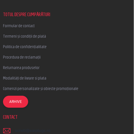
s
o
l
TOTUL DESPRE CUMPĂRĂTURI
Formular de contact
Termeni și condiții de plată
Politica de confidențialitate
Procedura de reclamații
Returnarea produselor
Modalități de livrare si plata
Comenzi personalizate și obiecte promoționale
ARHIVE
CONTACT
scrieti
@
earplugs.ro