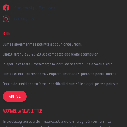
Suntem și pe Facebook!
earplugs.ro
BLOG
Cum să alegi mărimea potrivită a dopurilor de urechi?
Clipitul și regula 20-20-20: Așa combateți oboseala la computer
În apă! De ce toată lumea merge la înot și de ce ar trebui să o faceți și voi?
Cum să vă bucurați de cinema? Popcorn, limonadă și protecție pentru urechi!
Dopuri de urechi pentru femei: specificații și cum să le alegeți pe cele potrivite
ARHIVE
ABONARE LA NEWSLETTER
Introduceţi adresa dumneavoastră de e-mail şi vă vom trimite