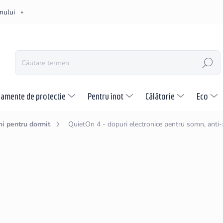
nului
CĂUTARE
pamente de protectie
Pentru înot
Călătorie
Eco
hi pentru dormit
QuietOn 4 - dopuri electronice pentru somn, anti