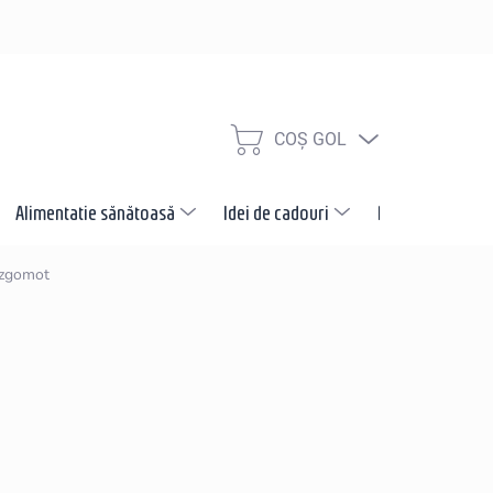
COŞ GOL
COŞ
DE
CUMPĂRĂTURI
Alimentatie sănătoasă
Idei de cadouri
Promotii
N
-zgomot