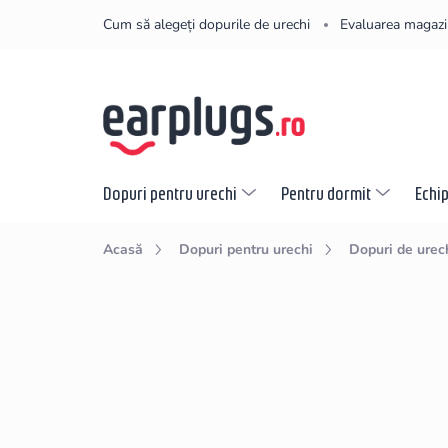
Treci
Cum să alegeți dopurile de urechi
Evaluarea magazi
la
conținut
Dopuri pentru urechi
Pentru dormit
Echi
Acasă
Dopuri pentru urechi
Dopuri de urec