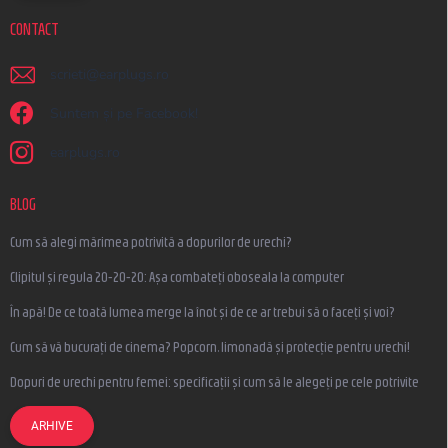
CONTACT
scrieti
@
earplugs.ro
Suntem și pe Facebook!
earplugs.ro
BLOG
Cum să alegi mărimea potrivită a dopurilor de urechi?
Clipitul și regula 20-20-20: Așa combateți oboseala la computer
În apă! De ce toată lumea merge la înot și de ce ar trebui să o faceți și voi?
Cum să vă bucurați de cinema? Popcorn, limonadă și protecție pentru urechi!
Dopuri de urechi pentru femei: specificații și cum să le alegeți pe cele potrivite
ARHIVE