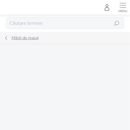
Treci
la
conținut
CĂUTARE
Măsti de masaj