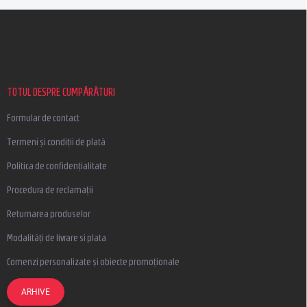
S
u
b
s
o
l
TOTUL DESPRE CUMPĂRĂTURI
Formular de contact
Termeni și condiții de plată
Politica de confidențialitate
Procedura de reclamații
Returnarea produselor
Modalități de livrare si plata
Comenzi personalizate și obiecte promoționale
ARHIVE