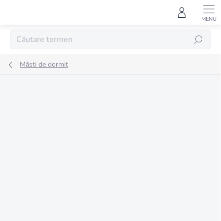
Treci
la
conținut
CĂUTARE
Măsti de dormit