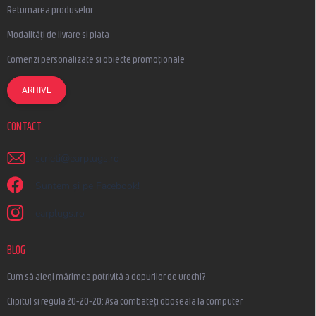
Returnarea produselor
Modalități de livrare si plata
Comenzi personalizate și obiecte promoționale
ARHIVE
CONTACT
scrieti
@
earplugs.ro
Suntem și pe Facebook!
earplugs.ro
BLOG
Cum să alegi mărimea potrivită a dopurilor de urechi?
Clipitul și regula 20-20-20: Așa combateți oboseala la computer