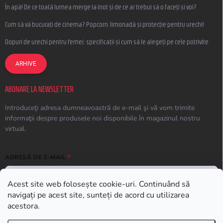
În apă! De ce toată lumea merge la înot și de ce ar trebui să o faceți și voi?
Cum să vă bucurați de cinema? Popcorn, limonadă și protecție pentru urechi!
Dopuri de urechi pentru femei: specificații și cum să le alegeți pe cele potrivite
ARHIVE
ABONARE LA NEWSLETTER
Introduceţi adresa dumneavoastră de e-mail şi vă vom trimite
informaţii despre produsele noi disponibile în magazinul nostru
virtual.
ADRESĂ DE E-MAIL
Acest site web folosește cookie-uri. Continuând să
navigați pe acest site, sunteți de acord cu utilizarea
ABONARE
acestora.