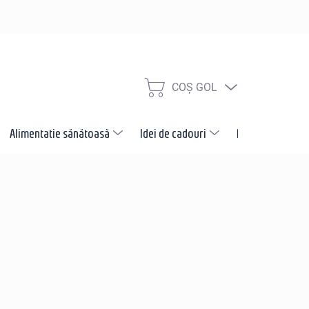
COŞ GOL
COŞ
DE
CUMPĂRĂTURI
Alimentatie sănătoasă
Idei de cadouri
Promotii
N