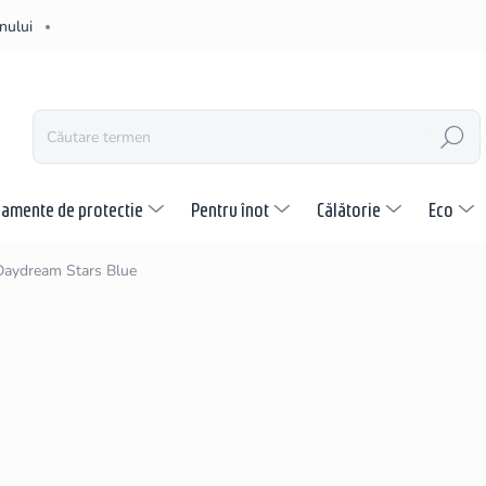
nului
CĂUTARE
pamente de protectie
Pentru înot
Călătorie
Eco
Daydream Stars Blue