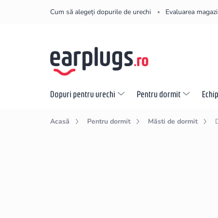
Treci
Cum să alegeți dopurile de urechi
Evaluarea magazi
la
conținut
Dopuri pentru urechi
Pentru dormit
Echi
Acasă
Pentru dormit
Măsti de dormit