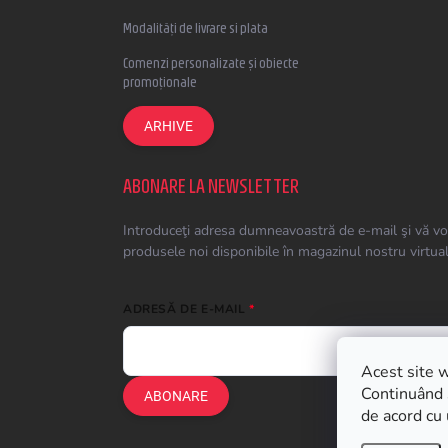
Modalități de livrare si plata
Comenzi personalizate și obiecte
promoționale
ARHIVE
ABONARE LA NEWSLETTER
Introduceţi adresa dumneavoastră de e-mail şi vă vo
produsele noi disponibile în magazinul nostru virtual
ADRESĂ DE E-MAIL
Acest site w
Continuând s
ABONARE
de acord cu 