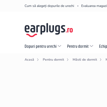
Treci
Cum să alegeți dopurile de urechi
Evaluarea magazi
la
conținut
Dopuri pentru urechi
Pentru dormit
Echi
Acasă
Pentru dormit
Măsti de dormit