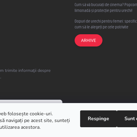
Cum să vă bucurați de cinema? Popcorn
limonadă și protecție pentru urechi!
Dopuri de urechi pentru femei: specifica
cum să le alegeți pe cele potrivite
ARHIVE
m trimite informaţii despre
.
eb folosește cookie-uri.
Respinge
Sunt 
ă navigați pe acest site, sunteți
utilizarea acestora.