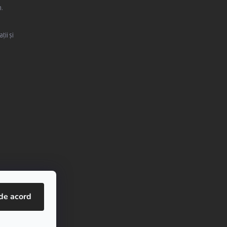
,
ții și
de acord