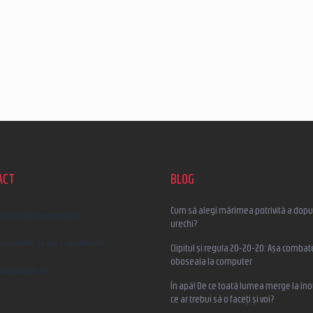
ACT
BLOG
Cum să alegi mărimea potrivită a dopur
scrieti
@
earplugs.ro
urechi?
Suntem și pe Facebook!
Clipitul și regula 20-20-20: Așa combat
oboseala la computer
earplugs.ro
În apă! De ce toată lumea merge la înot
ce ar trebui să o faceți și voi?