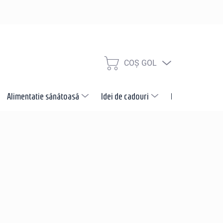
COŞ GOL
COŞ
DE
CUMPĂRĂTURI
Alimentatie sănătoasă
Idei de cadouri
Promotii
N