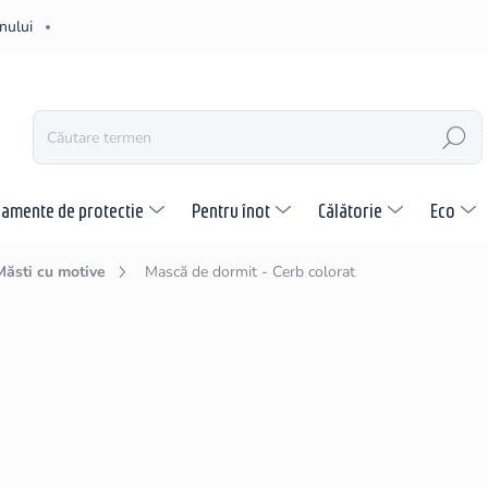
nului
CĂUTARE
pamente de protectie
Pentru înot
Călătorie
Eco
Măsti cu motive
Mască de dormit - Cerb colorat