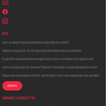
scrieti
@
earplugs.ro
Suntem și pe Facebook!
earplugs.ro
BLOG
Cum să alegi mărimea potrivită a dopurilor de urechi?
Clipitul și regula 20-20-20: Așa combateți oboseala la computer
În apă! De ce toată lumea merge la înot și de ce ar trebui să o faceți și voi?
Cum să vă bucurați de cinema? Popcorn, limonadă și protecție pentru urechi!
Dopuri de urechi pentru femei: specificații și cum să le alegeți pe cele potrivite
ARHIVE
ABONARE LA NEWSLETTER