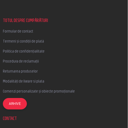
b
s
o
l
TOTUL DESPRE CUMPĂRĂTURI
Formular de contact
Termeni și condiții de plată
Politica de confidențialitate
Procedura de reclamații
Returnarea produselor
Modalități de livrare si plata
Comenzi personalizate și obiecte promoționale
ARHIVE
CONTACT