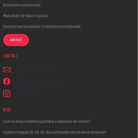
Returnarea produselor
Modalități de livrare si plata
Comenzi personalizate și obiecte promoționale
ARHIVE
CONTACT
scrieti
@
earplugs.ro
Suntem și pe Facebook!
earplugs.ro
BLOG
Cum să alegi mărimea potrivită a dopurilor de urechi?
Clipitul și regula 20-20-20: Așa combateți oboseala la computer