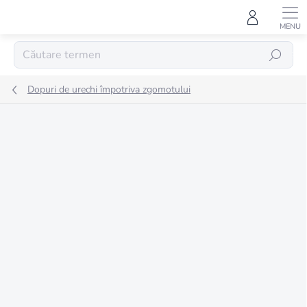
Treci
la
conținut
CĂUTARE
Dopuri de urechi împotriva zgomotului