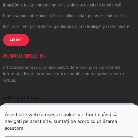
În apă! De ce toată lumea merge la înot și de ce ar trebui să o faceți și voi?
Cum să vă bucurați de cinema? Popcorn, limonadă și protecție pentru urechi!
Dopuri de urechi pentru femei: specificații și cum să le alegeți pe cele potrivite
ARHIVE
ABONARE LA NEWSLETTER
Introduceţi adresa dumneavoastră de e-mail şi vă vom trimite
informaţii despre produsele noi disponibile în magazinul nostru
virtual.
ADRESĂ DE E-MAIL
Acest site web folosește cookie-uri. Continuând să
navigați pe acest site, sunteți de acord cu utilizarea
ABONARE
acestora.