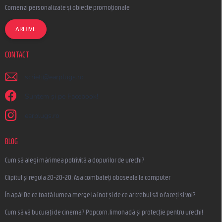
Comenzi personalizate și obiecte promoționale
ARHIVE
CONTACT
scrieti
@
earplugs.ro
Suntem și pe Facebook!
earplugs.ro
BLOG
Cum să alegi mărimea potrivită a dopurilor de urechi?
Clipitul și regula 20-20-20: Așa combateți oboseala la computer
În apă! De ce toată lumea merge la înot și de ce ar trebui să o faceți și voi?
Cum să vă bucurați de cinema? Popcorn, limonadă și protecție pentru urechi!