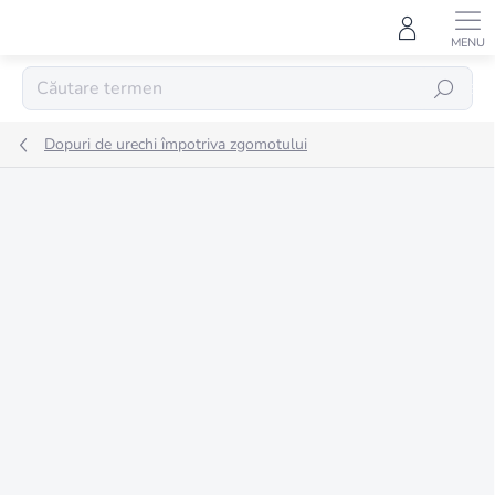
Treci
la
conținut
CĂUTARE
Dopuri de urechi împotriva zgomotului