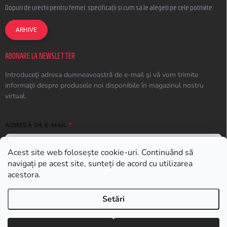
Dopuri de urechi pentru femei: specificații și cum să le alegeți pe cele potrivite
ARHIVE
ABONARE LA NEWSLETTER
Introduceţi adresa dumneavoastră de e-mail şi vă vom trimite
informaţii despre produsele noi disponibile în magazinul nostru
virtual.
ADRESĂ DE E-MAIL
Acest site web folosește cookie-uri. Continuând să
navigați pe acest site, sunteți de acord cu utilizarea
ABONARE
acestora.
Setări