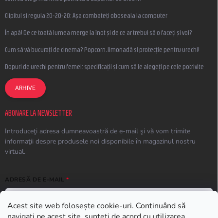
Clipitul și regula 20-20-20: Așa combateți oboseala la computer
În apă! De ce toată lumea merge la înot și de ce ar trebui să o faceți și voi?
Cum să vă bucurați de cinema? Popcorn, limonadă și protecție pentru urechi!
Dopuri de urechi pentru femei: specificații și cum să le alegeți pe cele potrivite
ARHIVE
ABONARE LA NEWSLETTER
Introduceţi adresa dumneavoastră de e-mail şi vă vom trimite
informaţii despre produsele noi disponibile în magazinul nostru
virtual.
ADRESĂ DE E-MAIL
Acest site web folosește cookie-uri. Continuând să
navigați pe acest site, sunteți de acord cu utilizarea