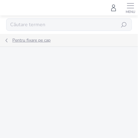
Treci
la
conținut
CĂUTARE
Pentru fixare pe cap