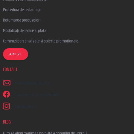
Procedura de reclamații
Returnarea produselor
Modalități de livrare si plata
Comenzi personalizate și obiecte promoționale
ARHIVE
CONTACT
scrieti
@
earplugs.ro
Suntem și pe Facebook!
earplugs.ro
BLOG
Cum să alegi mărimea potrivită a dopurilor de urechi?