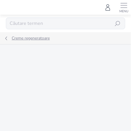
Treci
la
conținut
CĂUTARE
Creme regeneratoare