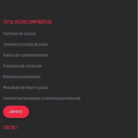
b
s
o
l
TOTUL DESPRE CUMPĂRĂTURI
Formular de contact
Termeni și condiții de plată
Politica de confidențialitate
Procedura de reclamații
Returnarea produselor
Modalități de livrare si plata
Comenzi personalizate și obiecte promoționale
ARHIVE
CONTACT