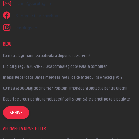
scrieti
@
earplugs.ro
Suntem și pe Facebook!
earplugs.ro
BLOG
Cum să alegi mărimea potrivită a dopurilor de urechi?
Clipitul și regula 20-20-20: Așa combateți oboseala la computer
În apă! De ce toată lumea merge la înot și de ce ar trebui să o faceți și voi?
Cum să vă bucurați de cinema? Popcorn, limonadă și protecție pentru urechi!
Dopuri de urechi pentru femei: specificații și cum să le alegeți pe cele potrivite
ARHIVE
ABONARE LA NEWSLETTER