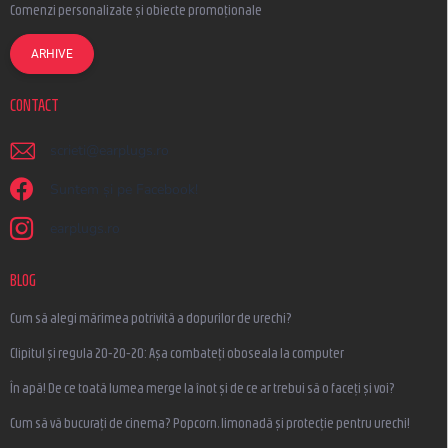
Comenzi personalizate și obiecte promoționale
ARHIVE
CONTACT
scrieti
@
earplugs.ro
Suntem și pe Facebook!
earplugs.ro
BLOG
Cum să alegi mărimea potrivită a dopurilor de urechi?
Clipitul și regula 20-20-20: Așa combateți oboseala la computer
În apă! De ce toată lumea merge la înot și de ce ar trebui să o faceți și voi?
Cum să vă bucurați de cinema? Popcorn, limonadă și protecție pentru urechi!