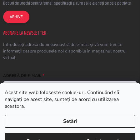
Dopuri de urechi pentru femei: specificații și cum să le alegeți pe cele potrivite
ARHIVE
ABONARE LA NEWSLETTER
Introduceţi adresa dumneavoastră de e-mail şi vă vom trimite
informaţii despre produsele noi disponibile în magazinul nostru
virtual.
ADRESĂ DE E-MAIL
Acest site web folosește cookie-uri. Continuând să
navigați pe acest site, sunteți de acord cu utilizarea
ABONARE
acestora.
Setări
Drepturi de autor 2026
Earplugs.ro
. Toate drepturile rezervate.