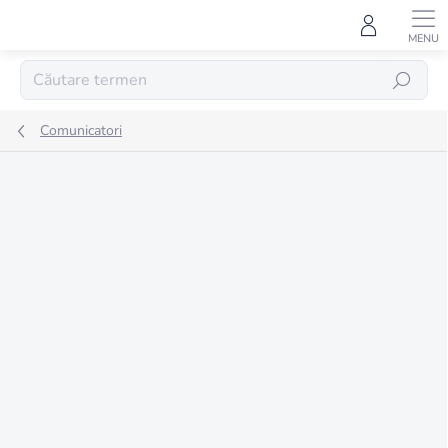
Treci
la
conținut
CĂUTARE
Comunicatori