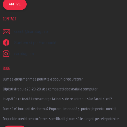
ARHIVE
CONTACT
scrieti
@
earplugs.ro
Suntem și pe Facebook!
earplugs.ro
BLOG
Cum să alegi mărimea potrivită a dopurilor de urechi?
Clipitul și regula 20-20-20: Așa combateți oboseala la computer
În apă! De ce toată lumea merge la înot și de ce ar trebui să o faceți și voi?
Cum să vă bucurați de cinema? Popcorn, limonadă și protecție pentru urechi!
Dopuri de urechi pentru femei: specificații și cum să le alegeți pe cele potrivite