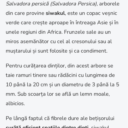
Salvadora persică (Salvadora Persica),
arborele
din care provine
siwakul
, este un copac veșnic
verde care crește aproape în întreaga Asie și în
unele regiuni din Africa. Frunzele sale au un
miros asemănător cu cel al cresonului sau al
muștarului și sunt folosite și ca condiment.
Pentru curățarea dinților, din acest arbore se
taie ramuri tinere sau rădăcini cu lungimea de
10 până la 20 cm și un diametru de 3 până la 5
mm. Sub scoarța lor se află un lemn moale,
albicios.
Pe lângă faptul că fibrele dure ale bețișorului
curăță eficient spațiile dintre dinți
, siwakul