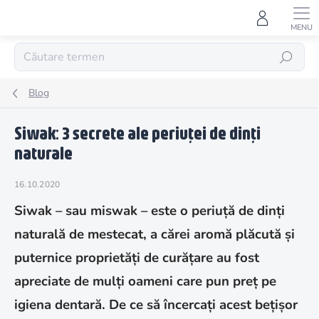
Treci
la
conținut
CĂUTARE
Blog
Siwak: 3 secrete ale periuței de dinți
naturale
16.10.2020
Siwak – sau miswak – este o periuță de dinți
naturală de mestecat, a cărei aromă plăcută și
puternice proprietăți de curățare au fost
apreciate de mulți oameni care pun preț pe
igiena dentară. De ce să încercați acest bețișor