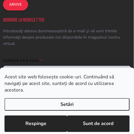
ARHIVE
ABONARE LA NEWSLETTER
Introduceţi adresa dumneavoastră de e-mail şi vă vom trimite
informaţii despre produsele noi disponibile în magazinul nostru
virtual.
ADRESĂ DE E-MAIL
Acest site web folosește cookie-uri. Continuând să
navigați pe acest site, sunteți de acord cu utilizarea
ABONARE
acestora.
Setări
Drepturi de autor 2026
Earplugs.ro
. Toate drepturile rezervate.
Respinge
Sunt de acord
Creat de Shoptet