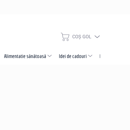
COŞ GOL
COŞ
DE
CUMPĂRĂTURI
Alimentatie sănătoasă
Idei de cadouri
Promotii
N