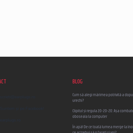
ACT
BLOG
Cum să alegi mărimea potrivită a dopur
scrieti
@
earplugs.ro
urechi?
Suntem și pe Facebook!
Clipitul și regula 20-20-20: Așa combat
oboseala la computer
earplugs.ro
În apă! De ce toată lumea merge la înot
ce ar trebui să o faceți și voi?