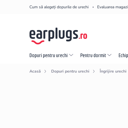
Treci
Cum să alegeți dopurile de urechi
Evaluarea magazi
la
conținut
Dopuri pentru urechi
Pentru dormit
Echi
Acasă
Dopuri pentru urechi
Îngrijire urechi