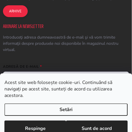
ARHIVE
ABONARE LA NEWSLETTER
Introduceţi adresa dumneavoastră de e-mail şi vă vom trimite
informaţii despre produsele noi disponibile în magazinul nostru
virtual.
ADRESĂ DE E-MAIL
Acest site web folosește cookie-uri. Continuând să
navigați pe acest site, sunteți de acord cu utilizarea
ABONARE
acestora.
Setări
Drepturi de autor 2026
Earplugs.ro
. Toate drepturile rezervate.
Respinge
Sunt de acord