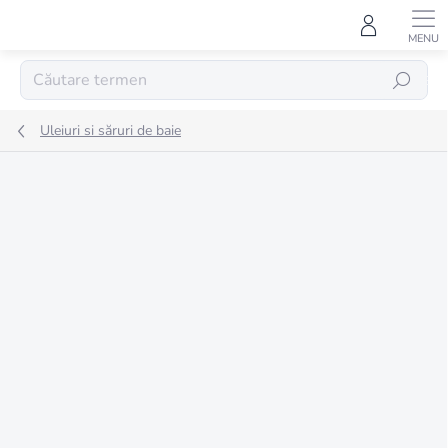
Treci
la
conținut
CĂUTARE
Uleiuri si săruri de baie