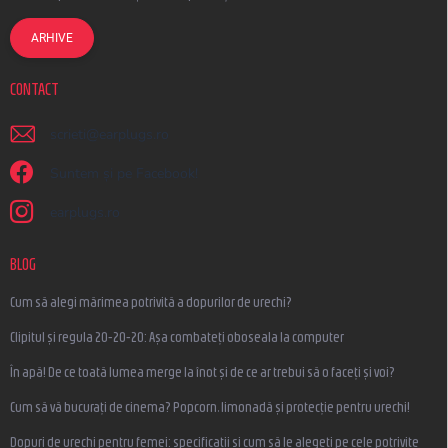
ARHIVE
CONTACT
scrieti
@
earplugs.ro
Suntem și pe Facebook!
earplugs.ro
BLOG
Cum să alegi mărimea potrivită a dopurilor de urechi?
Clipitul și regula 20-20-20: Așa combateți oboseala la computer
În apă! De ce toată lumea merge la înot și de ce ar trebui să o faceți și voi?
Cum să vă bucurați de cinema? Popcorn, limonadă și protecție pentru urechi!
Dopuri de urechi pentru femei: specificații și cum să le alegeți pe cele potrivite