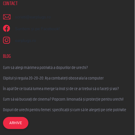
CONTACT
scrieti
@
earplugs.ro
Suntem și pe Facebook!
earplugs.ro
BLOG
Cum să alegi mărimea potrivită a dopurilor de urechi?
Clipitul și regula 20-20-20: Așa combateți oboseala la computer
În apă! De ce toată lumea merge la înot și de ce ar trebui să o faceți și voi?
Cum să vă bucurați de cinema? Popcorn, limonadă și protecție pentru urechi!
Dopuri de urechi pentru femei: specificații și cum să le alegeți pe cele potrivite
ARHIVE