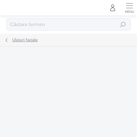
Treci
la
conținut
CĂUTARE
Uleiuri faciale