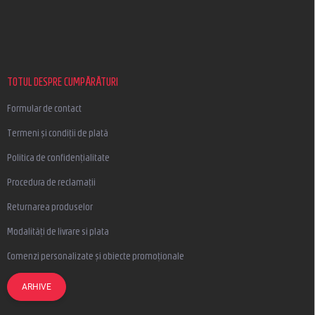
S
u
b
s
o
l
TOTUL DESPRE CUMPĂRĂTURI
Formular de contact
Termeni și condiții de plată
Politica de confidențialitate
Procedura de reclamații
Returnarea produselor
Modalități de livrare si plata
Comenzi personalizate și obiecte promoționale
ARHIVE