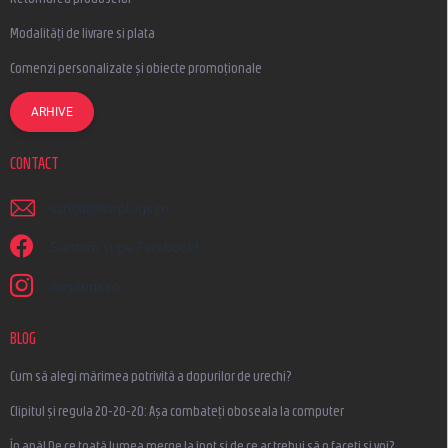
Modalități de livrare si plata
Comenzi personalizate și obiecte promoționale
ARHIVE
CONTACT
scrieti
@
earplugs.ro
Suntem și pe Facebook!
earplugs.ro
BLOG
Cum să alegi mărimea potrivită a dopurilor de urechi?
Clipitul și regula 20-20-20: Așa combateți oboseala la computer
În apă! De ce toată lumea merge la înot și de ce ar trebui să o faceți și voi?