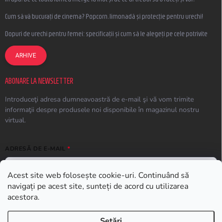
Cum să vă bucurați de cinema? Popcorn, limonadă și protecție pentru urechi!
Dopuri de urechi pentru femei: specificații și cum să le alegeți pe cele potrivite
ARHIVE
ABONARE LA NEWSLETTER
Introduceţi adresa dumneavoastră de e-mail şi vă vom trimite
informaţii despre produsele noi disponibile în magazinul nostru
virtual.
ADRESĂ DE E-MAIL
Acest site web folosește cookie-uri. Continuând să
navigați pe acest site, sunteți de acord cu utilizarea
ABONARE
acestora.
Setări