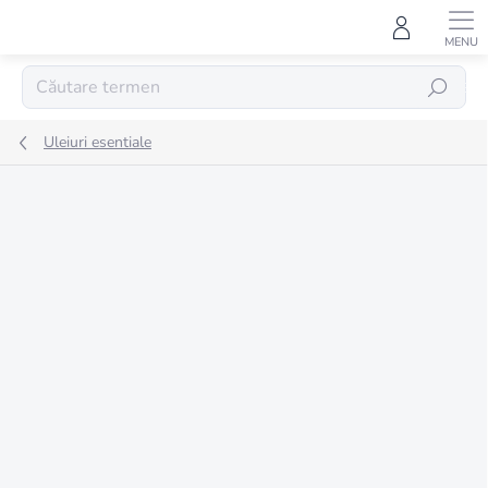
Treci
la
conținut
CĂUTARE
Uleiuri esentiale