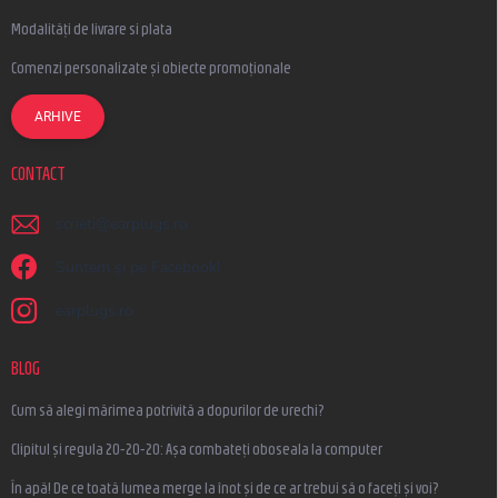
Modalități de livrare si plata
Comenzi personalizate și obiecte promoționale
ARHIVE
CONTACT
scrieti
@
earplugs.ro
Suntem și pe Facebook!
earplugs.ro
BLOG
Cum să alegi mărimea potrivită a dopurilor de urechi?
Clipitul și regula 20-20-20: Așa combateți oboseala la computer
În apă! De ce toată lumea merge la înot și de ce ar trebui să o faceți și voi?