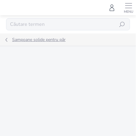
Treci
la
conținut
CĂUTARE
Sampoane solide pentru păr