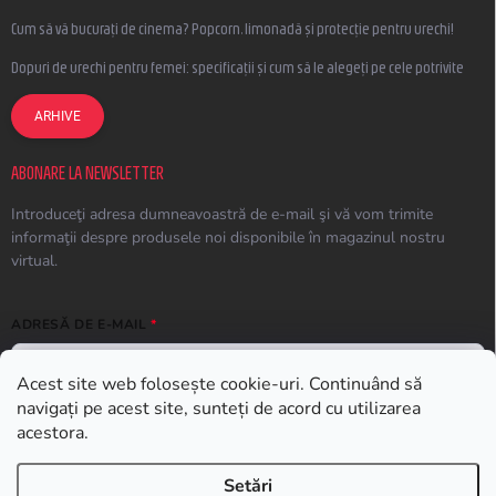
Cum să vă bucurați de cinema? Popcorn, limonadă și protecție pentru urechi!
Dopuri de urechi pentru femei: specificații și cum să le alegeți pe cele potrivite
ARHIVE
ABONARE LA NEWSLETTER
Introduceţi adresa dumneavoastră de e-mail şi vă vom trimite
informaţii despre produsele noi disponibile în magazinul nostru
virtual.
ADRESĂ DE E-MAIL
Acest site web folosește cookie-uri. Continuând să
navigați pe acest site, sunteți de acord cu utilizarea
ABONARE
acestora.
Setări