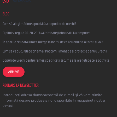
earplugs.ro
BLOG
Cum să alegi mărimea potrivită a dopurilor de urechi?
Clipitul și regula 20-20-20: Așa combateți oboseala la computer
În apă! De ce toată lumea merge la înot și de ce ar trebui să o faceți și voi?
Cum să vă bucurați de cinema? Popcorn, limonadă și protecție pentru urechi!
Dopuri de urechi pentru femei: specificații și cum să le alegeți pe cele potrivite
ARHIVE
ABONARE LA NEWSLETTER
Introduceţi adresa dumneavoastră de e-mail şi vă vom trimite
informaţii despre produsele noi disponibile în magazinul nostru
virtual.