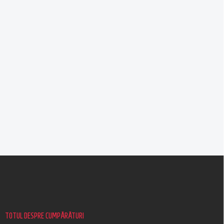
S
u
b
s
o
l
TOTUL DESPRE CUMPĂRĂTURI