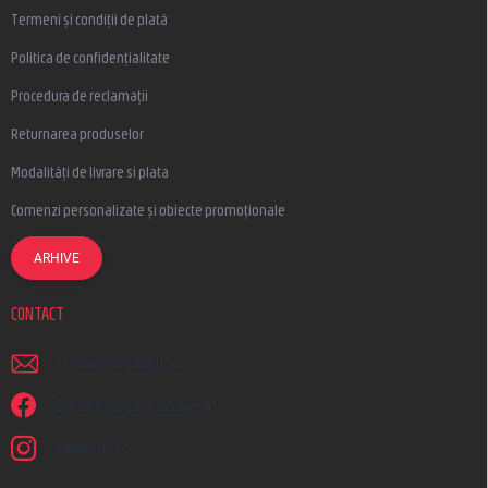
Termeni și condiții de plată
Politica de confidențialitate
Procedura de reclamații
Returnarea produselor
Modalități de livrare si plata
Comenzi personalizate și obiecte promoționale
ARHIVE
CONTACT
scrieti
@
earplugs.ro
Suntem și pe Facebook!
earplugs.ro