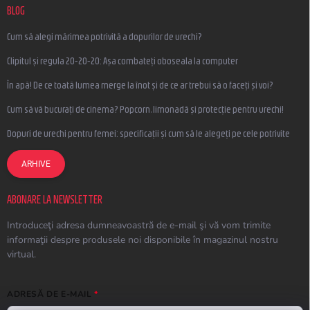
BLOG
Cum să alegi mărimea potrivită a dopurilor de urechi?
Clipitul și regula 20-20-20: Așa combateți oboseala la computer
În apă! De ce toată lumea merge la înot și de ce ar trebui să o faceți și voi?
Cum să vă bucurați de cinema? Popcorn, limonadă și protecție pentru urechi!
Dopuri de urechi pentru femei: specificații și cum să le alegeți pe cele potrivite
ARHIVE
ABONARE LA NEWSLETTER
Introduceţi adresa dumneavoastră de e-mail şi vă vom trimite
informaţii despre produsele noi disponibile în magazinul nostru
virtual.
ADRESĂ DE E-MAIL