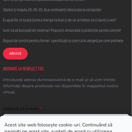
Clipitul și regula 20-20-20: Așa combateți oboseala la computer
În apă! De ce toată lumea merge la înot și de ce ar trebui să o faceți și voi?
Cum să vă bucurați de cinema? Popcorn, limonadă și protecție pentru urechi!
Dopuri de urechi pentru femei: specificații și cum să le alegeți pe cele potrivite
ARHIVE
ABONARE LA NEWSLETTER
Introduceţi adresa dumneavoastră de e-mail şi vă vom trimite
informaţii despre produsele noi disponibile în magazinul nostru
virtual.
ADRESĂ DE E-MAIL
Acest site web folosește cookie-uri. Continuând să
navigați pe acest site, sunteți de acord cu utilizarea