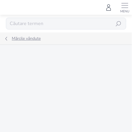
Treci
la
conținut
CĂUTARE
Mărcile vândute