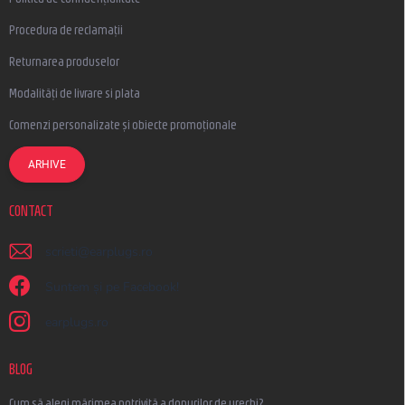
Procedura de reclamații
Returnarea produselor
Modalități de livrare si plata
Comenzi personalizate și obiecte promoționale
ARHIVE
CONTACT
scrieti
@
earplugs.ro
Suntem și pe Facebook!
earplugs.ro
BLOG
Cum să alegi mărimea potrivită a dopurilor de urechi?