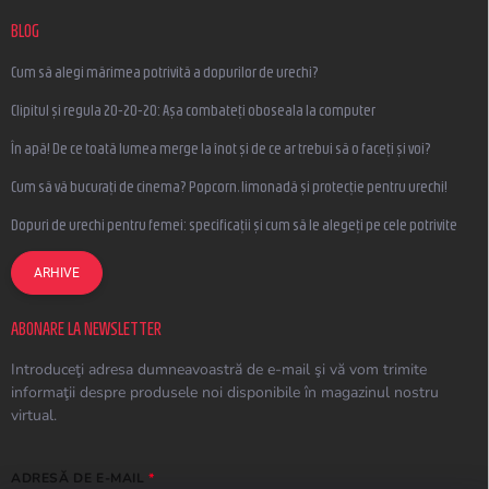
BLOG
Cum să alegi mărimea potrivită a dopurilor de urechi?
Clipitul și regula 20-20-20: Așa combateți oboseala la computer
În apă! De ce toată lumea merge la înot și de ce ar trebui să o faceți și voi?
Cum să vă bucurați de cinema? Popcorn, limonadă și protecție pentru urechi!
Dopuri de urechi pentru femei: specificații și cum să le alegeți pe cele potrivite
ARHIVE
ABONARE LA NEWSLETTER
Introduceţi adresa dumneavoastră de e-mail şi vă vom trimite
informaţii despre produsele noi disponibile în magazinul nostru
virtual.
ADRESĂ DE E-MAIL