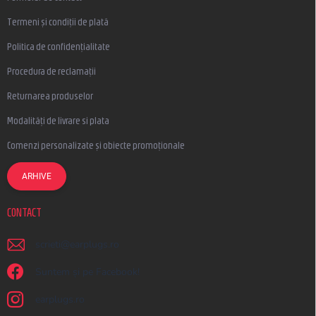
Termeni și condiții de plată
Politica de confidențialitate
Procedura de reclamații
Returnarea produselor
Modalități de livrare si plata
Comenzi personalizate și obiecte promoționale
ARHIVE
CONTACT
scrieti
@
earplugs.ro
Suntem și pe Facebook!
earplugs.ro