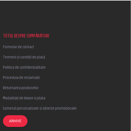
S
u
b
s
o
l
TOTUL DESPRE CUMPĂRĂTURI
Formular de contact
Termeni și condiții de plată
Politica de confidențialitate
Procedura de reclamații
Returnarea produselor
Modalități de livrare si plata
Comenzi personalizate și obiecte promoționale
ARHIVE