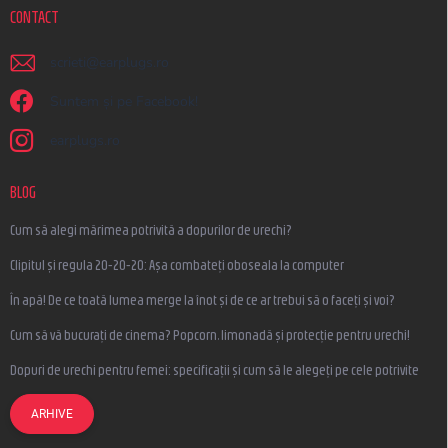
CONTACT
scrieti
@
earplugs.ro
Suntem și pe Facebook!
earplugs.ro
BLOG
Cum să alegi mărimea potrivită a dopurilor de urechi?
Clipitul și regula 20-20-20: Așa combateți oboseala la computer
În apă! De ce toată lumea merge la înot și de ce ar trebui să o faceți și voi?
Cum să vă bucurați de cinema? Popcorn, limonadă și protecție pentru urechi!
Dopuri de urechi pentru femei: specificații și cum să le alegeți pe cele potrivite
ARHIVE