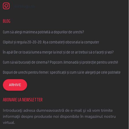
earplugs.ro
BLOG
Cum să alegi mărimea potrivită a dopurilor de urechi?
Clipitul și regula 20-20-20: Așa combateți oboseala la computer
În apă! De ce toată lumea merge la înot și de ce ar trebui să o faceți și voi?
Cum să vă bucurați de cinema? Popcorn, limonadă și protecție pentru urechi!
Dopuri de urechi pentru femei: specificații și cum să le alegeți pe cele potrivite
ARHIVE
ABONARE LA NEWSLETTER
Introduceţi adresa dumneavoastră de e-mail şi vă vom trimite
informaţii despre produsele noi disponibile în magazinul nostru
virtual.