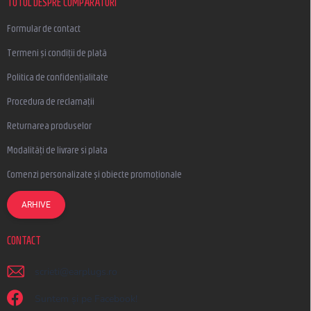
l
TOTUL DESPRE CUMPĂRĂTURI
Formular de contact
Termeni și condiții de plată
Politica de confidențialitate
Procedura de reclamații
Returnarea produselor
Modalități de livrare si plata
Comenzi personalizate și obiecte promoționale
ARHIVE
CONTACT
scrieti
@
earplugs.ro
Suntem și pe Facebook!