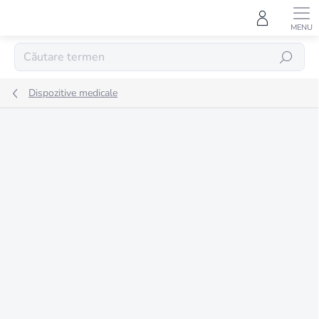
Treci
la
conținut
CĂUTARE
Dispozitive medicale