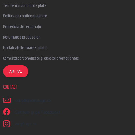
Termeni și condiții de plată
Politica de confidențialitate
Procedura de reclamații
Returnarea produselor
Modalități de livrare si plata
Comenzi personalizate și obiecte promoționale
ARHIVE
CONTACT
scrieti
@
earplugs.ro
Suntem și pe Facebook!
earplugs.ro