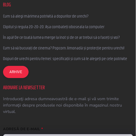
BLOG
Cum să alegi mărimea potrivită a dopurilor de urechi?
Clipitul și regula 20-20-20: Așa combateți oboseala la computer
În apă! De ce toată lumea merge la înot și de ce ar trebui să o faceți și voi?
Cum să vă bucurați de cinema? Popcorn, limonadă și protecție pentru urechi!
Dopuri de urechi pentru femei: specificații și cum să le alegeți pe cele potrivite
ARHIVE
ABONARE LA NEWSLETTER
Introduceţi adresa dumneavoastră de e-mail şi vă vom trimite
informaţii despre produsele noi disponibile în magazinul nostru
virtual.
ADRESĂ DE E-MAIL