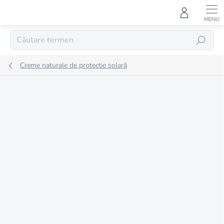
Treci
la
conținut
CĂUTARE
Creme naturale de protectie solară