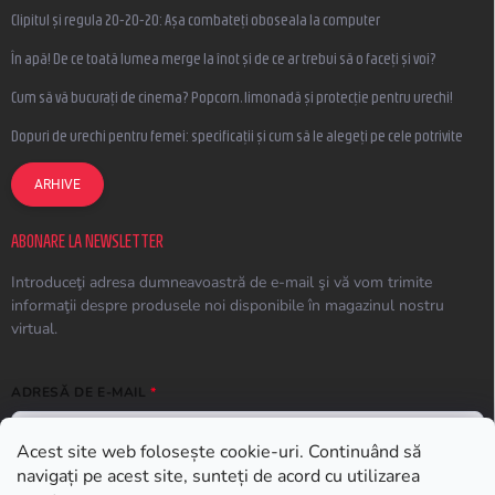
Clipitul și regula 20-20-20: Așa combateți oboseala la computer
În apă! De ce toată lumea merge la înot și de ce ar trebui să o faceți și voi?
Cum să vă bucurați de cinema? Popcorn, limonadă și protecție pentru urechi!
Dopuri de urechi pentru femei: specificații și cum să le alegeți pe cele potrivite
ARHIVE
ABONARE LA NEWSLETTER
Introduceţi adresa dumneavoastră de e-mail şi vă vom trimite
informaţii despre produsele noi disponibile în magazinul nostru
virtual.
ADRESĂ DE E-MAIL
Acest site web folosește cookie-uri. Continuând să
navigați pe acest site, sunteți de acord cu utilizarea
ABONARE