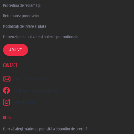
Procedura de reclamații
Returnarea produselor
Modalități de livrare si plata
Comenzi personalizate și obiecte promoționale
ARHIVE
CONTACT
scrieti
@
earplugs.ro
Suntem și pe Facebook!
earplugs.ro
BLOG
Cum să alegi mărimea potrivită a dopurilor de urechi?