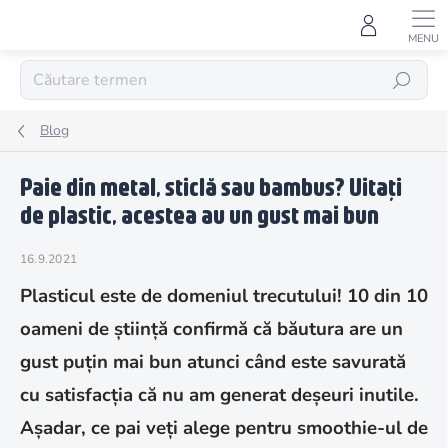
Treci
la
conținut
CĂUTARE
Blog
Paie din metal, sticlă sau bambus? Uitați
de plastic, acestea au un gust mai bun
16.9.2021
Plasticul este de domeniul trecutului! 10 din 10
oameni de știință confirmă că băutura are un
gust puțin mai bun atunci când este savurată
cu satisfacția că nu am generat deșeuri inutile.
Așadar, ce pai veți alege pentru smoothie-ul de