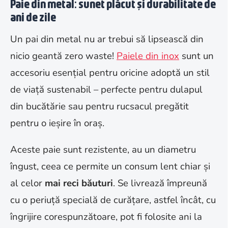
Paie din metal: sunet plăcut și durabilitate de
ani de zile
Un pai din metal nu ar trebui să lipsească din
nicio geantă zero waste!
Paiele din inox
sunt un
accesoriu esențial pentru oricine adoptă un stil
de viață sustenabil – perfecte pentru dulapul
din bucătărie sau pentru rucsacul pregătit
pentru o ieșire în oraș
.
Aceste paie sunt rezistente, au un diametru
îngust, ceea ce permite un consum lent chiar și
al celor
mai reci băuturi
. Se livrează împreună
cu o periuță specială de curățare, astfel încât, cu
îngrijire corespunzătoare, pot fi folosite ani la