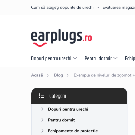
Treci
Cum să alegeți dopurile de urechi
Evaluarea magazi
la
conținut
Dopuri pentru urechi
Pentru dormit
Echi
Acasă
Blog
Exemple de niveluri de zgomot + 
B
Categorii
a
Sari
r
peste
Dopuri pentru urechi
ă
categorii
l
Pentru dormit
a
t
Echipamente de protectie