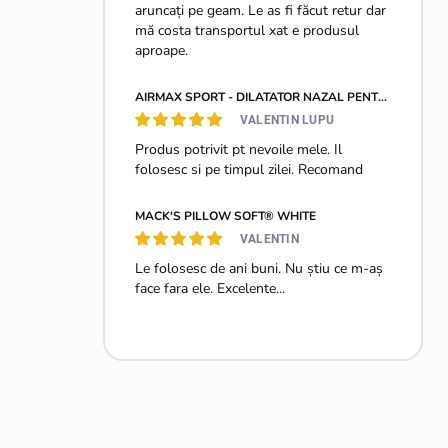
aruncați pe geam. Le as fi făcut retur dar
mă costa transportul xat e produsul
aproape.
AIRMAX SPORT - DILATATOR NAZAL PENTRU O RESPIRAȚIE MAI BUNĂ - MĂRIMEA M - 2 BUCĂȚI
VALENTIN LUPU
Produs potrivit pt nevoile mele. Il
folosesc si pe timpul zilei. Recomand
MACK'S PILLOW SOFT® WHITE
VALENTIN
Le folosesc de ani buni. Nu știu ce m-aș
face fara ele. Excelente...