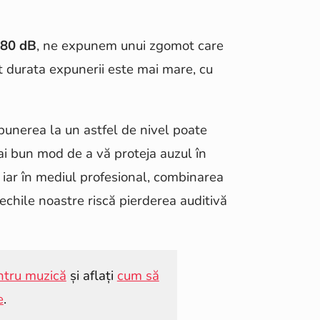
80 dB
, ne expunem unui zgomot care
t durata expunerii este mai mare, cu
punerea la un astfel de nivel poate
ai bun mod de a vă proteja auzul în
 iar în mediul profesional, combinarea
echile noastre riscă pierderea auditivă
ntru muzică
și aflați
cum să
e
.