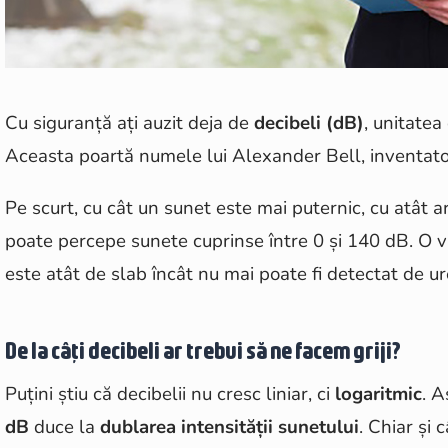
Cu siguranță ați auzit deja de
decibeli (dB)
, unitatea
Aceasta poartă numele lui Alexander Bell, inventato
Pe scurt, cu cât un sunet este mai puternic, cu atât 
poate percepe sunete cuprinse între 0 și 140 dB. O 
este atât de slab încât nu mai poate fi detectat de 
De la câți decibeli ar trebui să ne facem griji?
Puțini știu că decibelii nu cresc liniar, ci
logaritmic
. 
dB
duce la
dublarea intensității sunetului
. Chiar și 