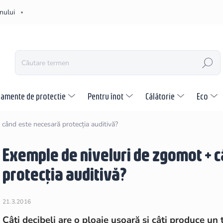
nului
CĂUTARE
pamente de protectie
Pentru înot
Călătorie
Eco
când este necesară protecția auditivă?
Exemple de niveluri de zgomot + 
protecția auditivă?
21.3.2016
Câți decibeli are o ploaie ușoară și câți produce un