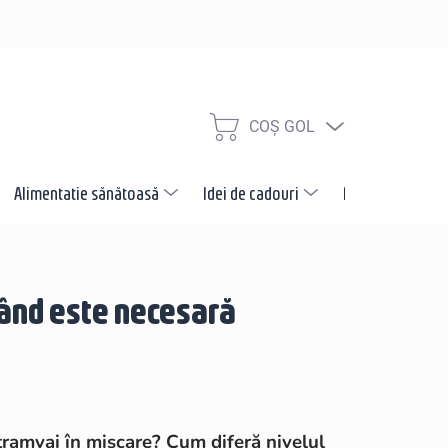
COŞ GOL
COŞ
DE
CUMPĂRĂTURI
Alimentatie sănătoasă
Idei de cadouri
Promotii
N
când este necesară
 tramvai în mișcare? Cum diferă nivelul