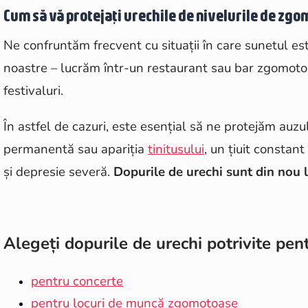
Cum să vă protejați urechile de nivelurile de zgo
Ne confruntăm frecvent cu situații în care sunetul es
noastre – lucrăm într-un restaurant sau bar zgomoto
festivaluri.
În astfel de cazuri, este esențial să ne protejăm auzu
permanentă sau apariția
tinitusului
, un țiuit constan
și depresie severă.
Dopurile de urechi sunt din nou
Alegeți dopurile de urechi potrivite pent
pentru concerte
pentru locuri de muncă zgomotoase