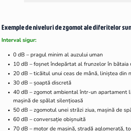
Exemple de niveluri de zgomot ale diferitelor sun
Interval sigur:
0 dB – pragul minim al auzului uman
10 dB – foșnet îndepărtat al frunzelor în bătaia
20 dB – ticăitul unui ceas de mână, liniștea din 
30 dB – șoaptă discretă
40 dB – zgomot ambiental într-un apartament lin
mașină de spălat silențioasă
50 dB – zgomotul unei străzi ziua, mașină de s
60 dB – conversație obișnuită
70 dB – motor de mașină, stradă aglomerată, ton