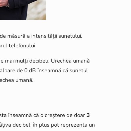
 de măsură a intensității sunetului.
rul telefonului
are mai mulți decibeli. Urechea umană
valoare de 0 dB înseamnă că sunetul
urechea umană.
Asta înseamnă că o creștere de doar
3
câțiva decibeli în plus pot reprezenta un