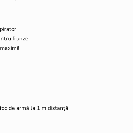
pirator
entru frunze
e maximă
foc de armă la 1 m distanță