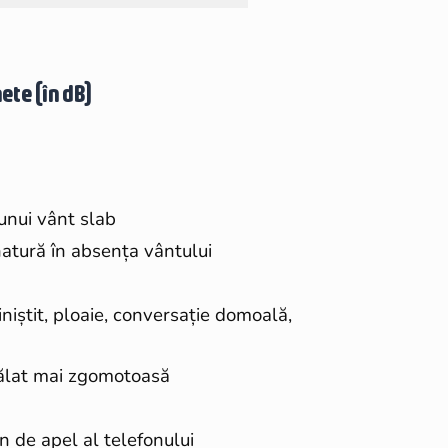
ete (în dB)
 unui vânt slab
natură în absența vântului
iștit, ploaie, conversație domoală,
pălat mai zgomotoasă
 de apel al telefonului