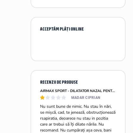
ACCEPTĂM PLĂŢI ONLINE
RECENZII DE PRODUSE
AIRMAX SPORT - DILATATOR NAZAL PENTRU O RESPIRAȚIE MAI BUNĂ - MĂRIMEA S + M
MADAR CIPRIAN
Nu sunt bune de nimic. Nu stau în nări,
se mișcă, cad, te jenează, obstrucționează
rsapiratia, deoarece nu stau in pozitia
care ar trebui să îți dilate nările. Nu
recomand. Nu cumpărați așa ceva, bani