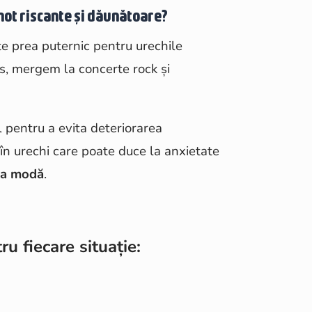
mot riscante și dăunătoare?
te prea puternic pentru urechile
s, mergem la concerte rock și
l pentru a evita deteriorarea
t în urechi care poate duce la anxietate
 la modă
.
ru fiecare situație: