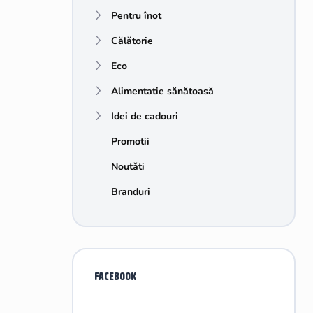
e
Pentru înot
r
a
Călătorie
l
ă
Eco
Alimentatie sănătoasă
Idei de cadouri
Promotii
Noutăti
Branduri
FACEBOOK