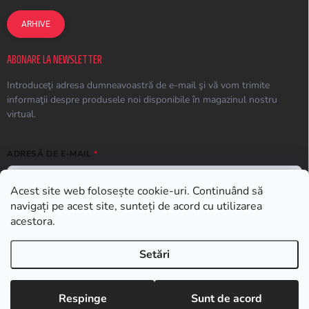
ARHIVE
ABONARE LA NEWSLETTER
Introduceţi adresa dumneavoastră de e-mail şi vă vom trimite
informaţii despre produsele noi disponibile în magazinul nostru
virtual.
ADRESĂ DE E-MAIL
Acest site web folosește cookie-uri. Continuând să
navigați pe acest site, sunteți de acord cu utilizarea
ABONARE
acestora.
Setări
Drepturi de autor 2026
Earplugs.ro
. Toate drepturile rezervate.
Respinge
Sunt de acord