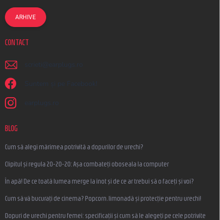
ARHIVE
CONTACT
scrieti
@
earplugs.ro
Suntem și pe Facebook!
earplugs.ro
BLOG
Cum să alegi mărimea potrivită a dopurilor de urechi?
Clipitul și regula 20-20-20: Așa combateți oboseala la computer
În apă! De ce toată lumea merge la înot și de ce ar trebui să o faceți și voi?
Cum să vă bucurați de cinema? Popcorn, limonadă și protecție pentru urechi!
Dopuri de urechi pentru femei: specificații și cum să le alegeți pe cele potrivite