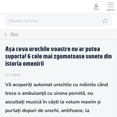
Treci
la
conținut
CĂUTARE
Blog
Așa ceva urechile voastre nu ar putea
suporta! 6 cele mai zgomotoase sunete din
istoria omenirii
17.1.2023
Vă acoperiți automat urechile cu mâinile când
trece o ambulanță cu sirena pornită, nu
ascultați muzică în căști la volum maxim și
purtați dopuri de urechi, antifoane, la