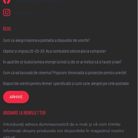
Suntem și pe Facebook!
earplugs.ro
BLOG
Cum să alegi mărimea potrivită a dopurilor de urechi?
Clipitul și regula 20-20-20: Așa combateți oboseala la computer
În apă! De ce toată lumea merge la înot și de ce ar trebui să o faceți și voi?
Cum să vă bucurați de cinema? Popcorn, limonadă și protecție pentru urechi!
Dopuri de urechi pentru femei: specificații și cum să le alegeți pe cele potrivite
ARHIVE
ABONARE LA NEWSLETTER
Introduceţi adresa dumneavoastră de e-mail şi vă vom trimite
informaţii despre produsele noi disponibile în magazinul nostru
virtual.