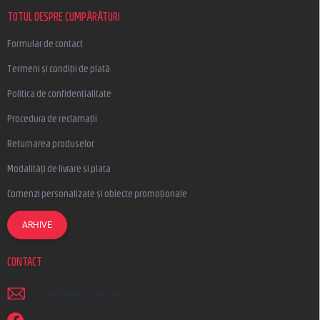
o
l
TOTUL DESPRE CUMPĂRĂTURI
Formular de contact
Termeni și condiții de plată
Politica de confidențialitate
Procedura de reclamații
Returnarea produselor
Modalități de livrare si plata
Comenzi personalizate și obiecte promoționale
ARHIVE
CONTACT
scrieti
@
earplugs.ro