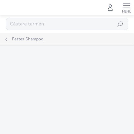
Treci
la
conținut
CĂUTARE
Festes Shampoo