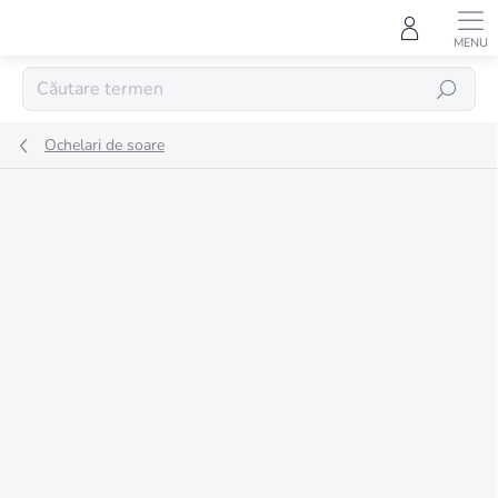
Treci
la
conținut
CĂUTARE
Ochelari de soare