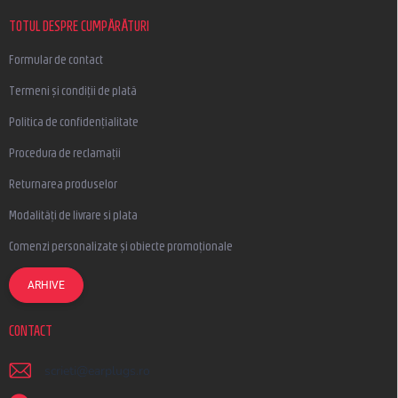
o
l
TOTUL DESPRE CUMPĂRĂTURI
Formular de contact
Termeni și condiții de plată
Politica de confidențialitate
Procedura de reclamații
Returnarea produselor
Modalități de livrare si plata
Comenzi personalizate și obiecte promoționale
ARHIVE
CONTACT
scrieti
@
earplugs.ro