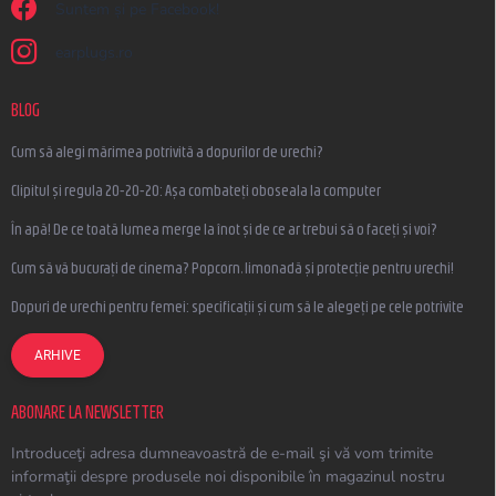
Suntem și pe Facebook!
earplugs.ro
BLOG
Cum să alegi mărimea potrivită a dopurilor de urechi?
Clipitul și regula 20-20-20: Așa combateți oboseala la computer
În apă! De ce toată lumea merge la înot și de ce ar trebui să o faceți și voi?
Cum să vă bucurați de cinema? Popcorn, limonadă și protecție pentru urechi!
Dopuri de urechi pentru femei: specificații și cum să le alegeți pe cele potrivite
ARHIVE
ABONARE LA NEWSLETTER
Introduceţi adresa dumneavoastră de e-mail şi vă vom trimite
informaţii despre produsele noi disponibile în magazinul nostru