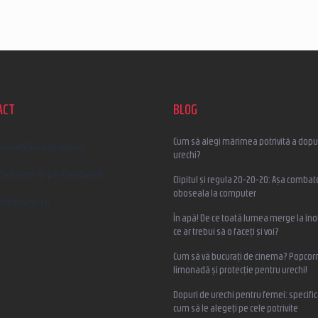
ACT
BLOG
Cum să alegi mărimea potrivită a dopur
scrieti
@
earplugs.ro
urechi?
Suntem și pe Facebook!
Clipitul și regula 20-20-20: Așa combat
oboseala la computer
earplugs.ro
În apă! De ce toată lumea merge la înot
ce ar trebui să o faceți și voi?
Cum să vă bucurați de cinema? Popcorn
limonadă și protecție pentru urechi!
Dopuri de urechi pentru femei: specifica
cum să le alegeți pe cele potrivite