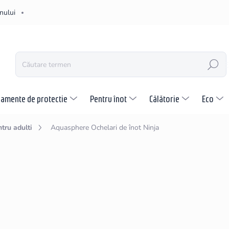
nului
CĂUTARE
pamente de protectie
Pentru înot
Călătorie
Eco
tru adulti
Aquasphere Ochelari de înot Ninja