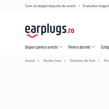
Treci
Cum să alegeți dopurile de urechi
Evaluarea magazi
la
conținut
Dopuri pentru urechi
Pentru dormit
Echi
Acasă
Pentru înot
Ochelari de înot
Pen