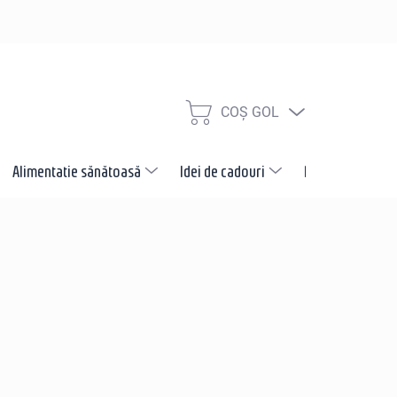
COŞ GOL
COŞ
DE
CUMPĂRĂTURI
Alimentatie sănătoasă
Idei de cadouri
Promotii
N