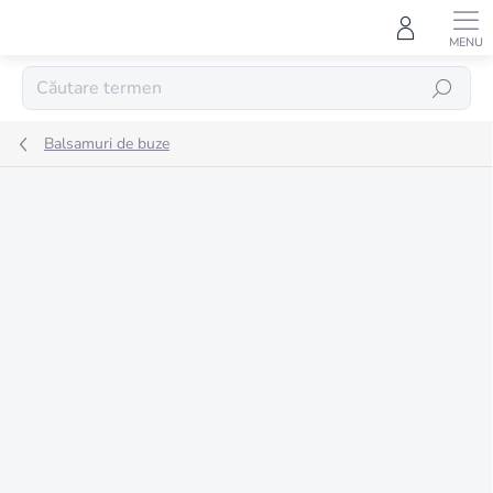
Treci
la
conținut
CĂUTARE
Balsamuri de buze