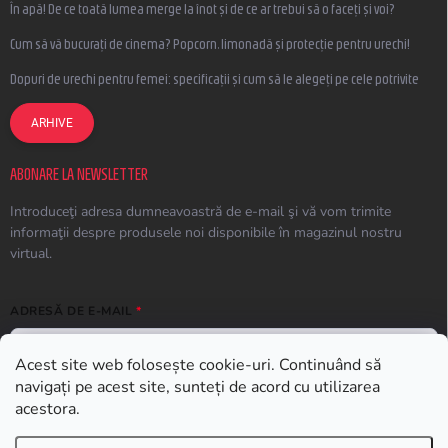
În apă! De ce toată lumea merge la înot și de ce ar trebui să o faceți și voi?
Cum să vă bucurați de cinema? Popcorn, limonadă și protecție pentru urechi!
Dopuri de urechi pentru femei: specificații și cum să le alegeți pe cele potrivite
ARHIVE
ABONARE LA NEWSLETTER
Introduceţi adresa dumneavoastră de e-mail şi vă vom trimite
informaţii despre produsele noi disponibile în magazinul nostru
virtual.
ADRESĂ DE E-MAIL
Acest site web folosește cookie-uri. Continuând să
navigați pe acest site, sunteți de acord cu utilizarea
ABONARE
acestora.