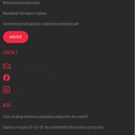
Returnarea produselor
Modalități de livrare si plata
Comenzi personalizate și obiecte promoționale
ARHIVE
CONTACT
scrieti
@
earplugs.ro
Suntem și pe Facebook!
earplugs.ro
BLOG
Cum să alegi mărimea potrivită a dopurilor de urechi?
Clipitul și regula 20-20-20: Așa combateți oboseala la computer