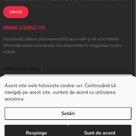
ARHIVE
ABONARE LA NEWSLETTER
Introduceţi adresa dumneavoastră de e-mail şi vă vom trimite
informaţii despre produsele noi disponibile în magazinul nostru
virtual.
ADRESĂ DE E-MAIL
Acest site web folosește cookie-uri. Continuând să
navigați pe acest site, sunteți de acord cu utilizarea
ABONARE
acestora.
Setări
Drepturi de autor 2026
Earplugs.ro
. Toate drepturile rezervate.
Respinge
Sunt de acord