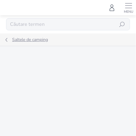
Treci
la
conținut
CĂUTARE
Saltele de camping