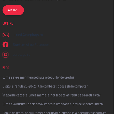
ARHIVE
CONTACT
scrieti
@
earplugs.ro
Suntem și pe Facebook!
earplugs.ro
BLOG
Cum să alegi mărimea potrivită a dopurilor de urechi?
Clipitul și regula 20-20-20: Așa combateți oboseala la computer
În apă! De ce toată lumea merge la înot și de ce ar trebui să o faceți și voi?
Cum să vă bucurați de cinema? Popcorn, limonadă și protecție pentru urechi!
Dopuri de urechi pentru femei: specificații și cum să le alegeți pe cele potrivite