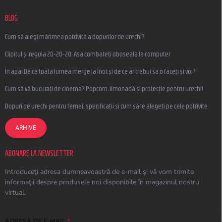
BLOG
Cum să alegi mărimea potrivită a dopurilor de urechi?
Clipitul și regula 20-20-20: Așa combateți oboseala la computer
În apă! De ce toată lumea merge la înot și de ce ar trebui să o faceți și voi?
Cum să vă bucurați de cinema? Popcorn, limonadă și protecție pentru urechi!
Dopuri de urechi pentru femei: specificații și cum să le alegeți pe cele potrivite
ARHIVE
ABONARE LA NEWSLETTER
Introduceţi adresa dumneavoastră de e-mail şi vă vom trimite
informaţii despre produsele noi disponibile în magazinul nostru
virtual.
ADRESĂ DE E-MAIL