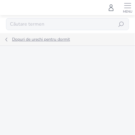
Treci
la
conținut
CĂUTARE
Dopuri de urechi pentru dormit