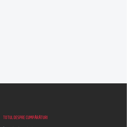
S
u
b
s
o
l
TOTUL DESPRE CUMPĂRĂTURI