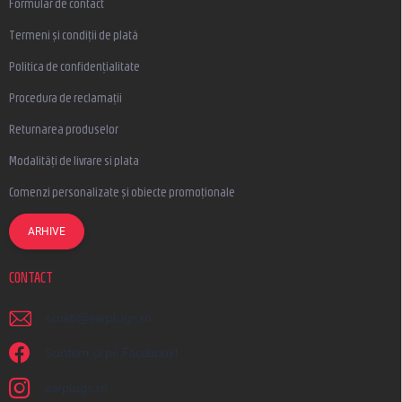
Formular de contact
Termeni și condiții de plată
Politica de confidențialitate
Procedura de reclamații
Returnarea produselor
Modalități de livrare si plata
Comenzi personalizate și obiecte promoționale
ARHIVE
CONTACT
scrieti
@
earplugs.ro
Suntem și pe Facebook!
earplugs.ro