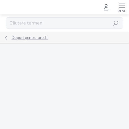
Treci
la
conținut
CĂUTARE
Dopuri pentru urechi