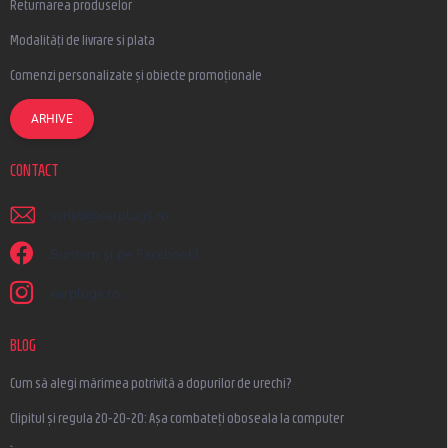
Returnarea produselor
Modalități de livrare si plata
Comenzi personalizate și obiecte promoționale
ARHIVE
CONTACT
scrieti
@
earplugs.ro
Suntem și pe Facebook!
earplugs.ro
BLOG
Cum să alegi mărimea potrivită a dopurilor de urechi?
Clipitul și regula 20-20-20: Așa combateți oboseala la computer