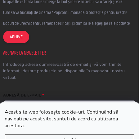
În apă! De ce toată lumea merge la înot și de ce ar trebui să o faceți și voi?
Cum să vă bucurați de cinema? Popcorn, limonadă și protecție pentru urechi!
Dopuri de urechi pentru femei: specificații și cum să le alegeți pe cele potrivite
ARHIVE
ABONARE LA NEWSLETTER
Introduceţi adresa dumneavoastră de e-mail şi vă vom trimite
informaţii despre produsele noi disponibile în magazinul nostru
virtual.
ADRESĂ DE E-MAIL
Acest site web folosește cookie-uri. Continuând să
navigați pe acest site, sunteți de acord cu utilizarea
ABONARE
acestora.