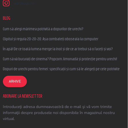
earplugs.ro
BLOG
Cum să alegi mărimea potrivită a dopurilor de urechi?
Clipitul și regula 20-20-20: Așa combateți oboseala la computer
În apă! De ce toată lumea merge la înot și de ce ar trebui să o faceți și voi?
Cum să vă bucurați de cinema? Popcorn, limonadă și protecție pentru urechi!
Dopuri de urechi pentru femei: specificații și cum să le alegeți pe cele potrivite
ARHIVE
ABONARE LA NEWSLETTER
Introduceţi adresa dumneavoastră de e-mail şi vă vom trimite
informaţii despre produsele noi disponibile în magazinul nostru
virtual.