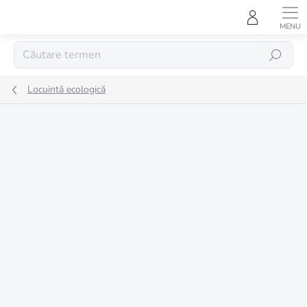
Treci
la
conținut
CĂUTARE
Locuintă ecologică