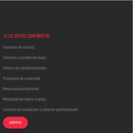
S
u
b
s
o
l
TOTUL DESPRE CUMPĂRĂTURI
Formular de contact
Termeni și condiții de plată
Politica de confidențialitate
Procedura de reclamații
Returnarea produselor
Modalități de livrare si plata
Comenzi personalizate și obiecte promoționale
ARHIVE