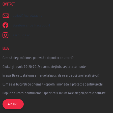
CONTACT
scrieti
@
earplugs.ro
Suntem și pe Facebook!
earplugs.ro
BLOG
Cum să alegi mărimea potrivită a dopurilor de urechi?
Clipitul și regula 20-20-20: Așa combateți oboseala la computer
În apă! De ce toată lumea merge la înot și de ce ar trebui să o faceți și voi?
Cum să vă bucurați de cinema? Popcorn, limonadă și protecție pentru urechi!
Dopuri de urechi pentru femei: specificații și cum să le alegeți pe cele potrivite
ARHIVE